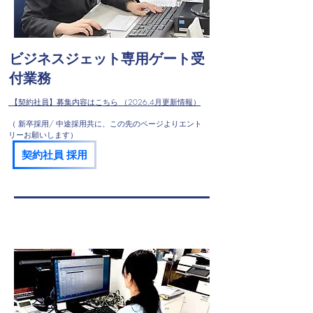
ビジネスジェット専用ゲート受
付業務
​ 【契約社員】募集内容はこちら （2026.4月更新情報）
（ 新卒採用/ 中途採用共に、​この先のページよりエント
リーお願いします）
契約社員 採用