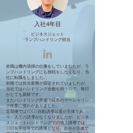
入社4年目
​ビジネスジェット
ランプハンドリング担当
前職は機内清掃の仕事をしていましたが、ラ
ンプハンドリングにも挑戦をしたくなり、当
社に転職をしました。
前職では担当業務が固定されていましたが、
当社ではハンドリング全般を担うので、毎日
がとても新鮮です。
またハンドリング作業で花形のマーシャリン
グ作業に憧れがありました。
定期便ではVDGS自動誘導装置が主体であ
り、人での誘導がなくなりましたが、ビジネ
スジェットハンドリングでの地上誘導では
100％手信号での誘導となり、自分が主体で