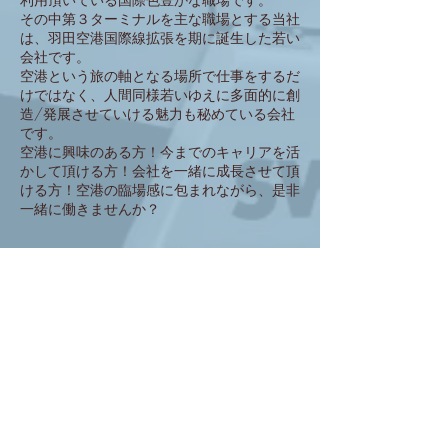
その中第３ターミナルを主な職場とする当社
は、羽田空港国際線拡張を期に誕生した若い
会社です。
空港という旅の軸となる場所で仕事をするだ
けではなく、人間同様若いゆえに多面的に創
造/発展させていける魅力も秘めている会社
です。
空港に興味のある方！今までのキャリアを活
かして頂ける方！会社を一緒に成長させて頂
ける方！空港の臨場感に包まれながら、是非
一緒に働きませんか？