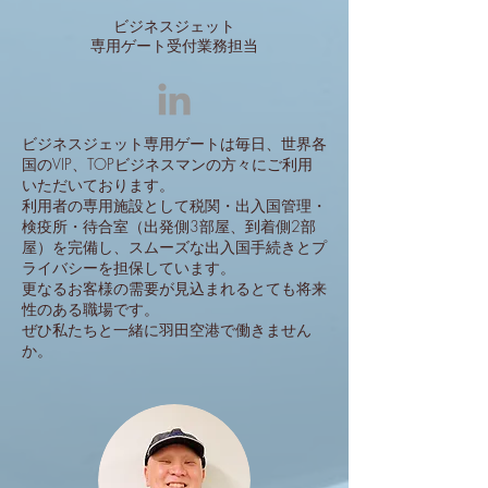
ビジネスジェット
専用ゲート受付業務
担当
ビジネスジェット専用ゲートは毎日、世界各
国のVIP、TOPビジネスマンの方々にご利用
いただいております。
利用者の専用施設として税関・出入国管理・
検疫所・待合室（出発側3部屋、到着側2部
屋）を完備し、スムーズな出入国手続きとプ
ライバシーを担保しています。
更なるお客様の需要が見込まれるとても将来
性のある職場です。
ぜひ私たちと一緒に羽田空港で働きません
か。