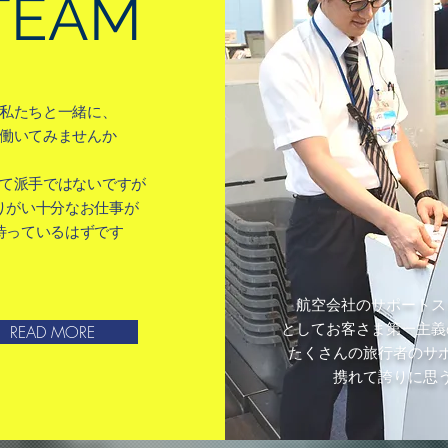
TEAM
私たちと一緒に、
働いてみませんか
て派手ではないですが
りがい十分なお仕事が
待っているはずです
​航空会社のサポート
としてお客さま第一主義
READ MORE
たくさんの旅行者のサ
携れて誇りに思